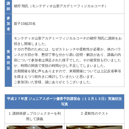
講
猪狩 翔氏（モンテディオ山形アカデミーフィジカルコーチ）
師
参
加
親子10組20名
者
モンテディオ山形アカデミーフィジカルコーチの猪狩 翔氏に講師をお
招きし開催しました。
ケガの予防のためには、なぜストレッチや柔軟性が必要か、体のバラ
実
ンスが大切か等、懇切丁寧な分かり易い説明・解説があり、講義の内
施
容について参加者は満足された様子でした。その後実技も行いました
状
が、時間の関係で実技の時間が少し不足してしまいました。
況
次期開催を望む声もありますので、来期開催については上記反省事項
を踏まえつつ前向きに検討していきたいと思います。
ご参加頂いた皆様、誠にありがとうございました。
平成２７年度 ジュニアスポーツ傷害予防講習会（１２月１３日）実施状況
写真
１ 講師挨拶→プロジェクターを利
２ 柔軟性のテスト
用して講義