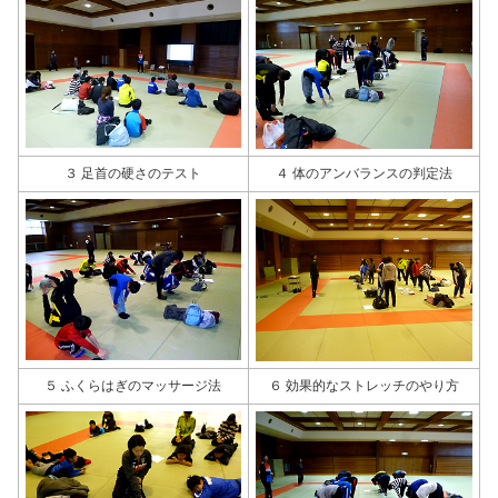
３ 足首の硬さのテスト
４ 体のアンバランスの判定法
５ ふくらはぎのマッサージ法
６ 効果的なストレッチのやり方