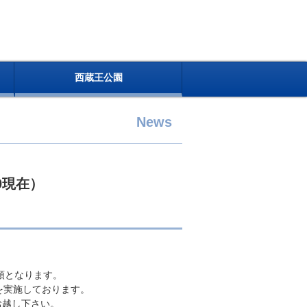
西蔵王公園
News
0現在）
頭となります。
プを実施しております。
お越し下さい。