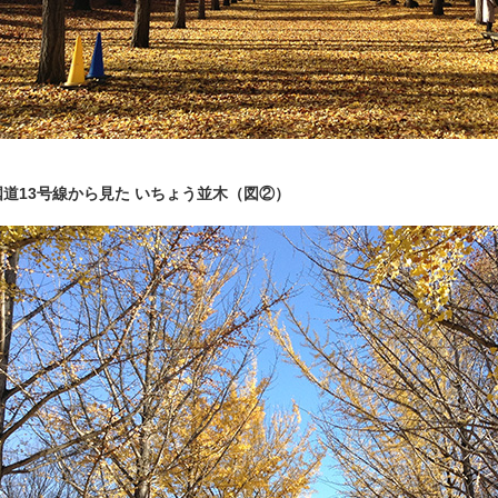
国道13号線から見た いちょう並木（図②）