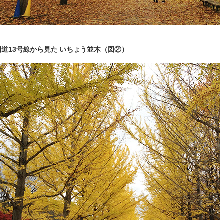
国道13号線から見た いちょう並木（図②）