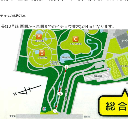
チョウの本数74本
全長(13号線 西側から東側までのイチョウ並木)244ｍとなります。