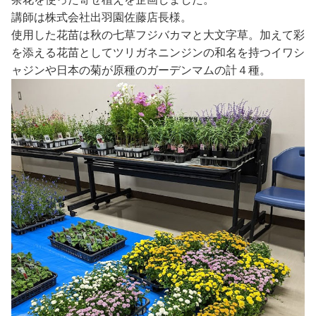
講師は株式会社出羽園佐藤店長様。
使用した花苗は秋の七草フジバカマと大文字草。加えて彩
を添える花苗としてツリガネニンジンの和名を持つイワシ
ャジンや日本の菊が原種のガーデンマムの計４種。