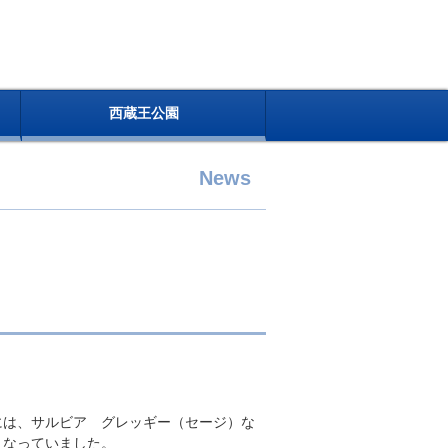
西蔵王公園
News
」
には、サルビア グレッギー（セージ）な
となっていました。