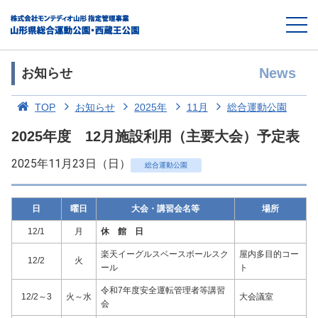
News
お知らせ
TOP
お知らせ
2025年
11月
総合運動公園
2025年度 12月施設利用（主要大会）予定表
2025年11月23日（日）
総合運動公園
日
曜日
大会・講習会名等
場所
12/1
月
休 館 日
楽天イーグルスベースボールスク
屋内多目的コー
12/2
火
ール
ト
令和7年度安全運転管理者等講習
12/2～3
火～水
大会議室
会