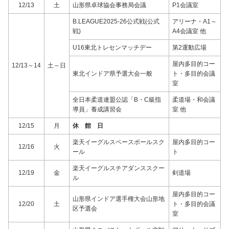
12/13
土
山形県卓球協会事務局会議
P1会議室
B.LEAGUE2025-26公式戦(公式
アリーナ・A1～
戦)
A4会議室 他
U16東北トレセンマッチデー
第2運動広場
屋内多目的コー
12/13～14
土～日
東北インドア県予選大会一般
ト・多目的会議
室
全日本柔道連盟公認「B・C級指
柔道場・和会議
導員」養成講習会
室 他
12/15
月
休 館 日
楽天イーグルスベースボールスク
屋内多目的コー
12/16
火
ール
ト
楽天イーグルスチアダンススクー
12/19
金
剣道場
ル
屋内多目的コー
山形県インドア選手権大会山形地
12/20
土
ト・多目的会議
区予選会
室