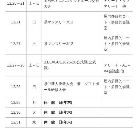
山形県ミニバスケットボール交勧
アリーナ・サブ
12/20～21
土～日
大会
アリーナ 他
屋内多目的コー
12/21
日
県マンスリーJr12
ト・多目的会議
室
屋内多目的コー
12/27
土
県マンスリーJr12
ト・多目的会議
室
B.LEAGUE2025-26公式戦(公式
12/27～28
土～日
アリーナ・A1～
戦)
A4会議室 他
屋内多目的コー
県中新人決勝大会 兼 ソフトボ
12/28
日
ト・多目的会議
ール研修大会
室
12/29
月
休 館 日(年末)
12/30
火
休 館 日(年末)
12/31
水
休 館 日(年末)