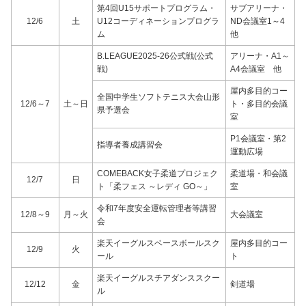
第4回U15サポートプログラム・
サブアリーナ・
12/6
土
U12コーディネーションプログラ
ND会議室1～4
ム
他
B.LEAGUE2025-26公式戦(公式
アリーナ・A1～
戦)
A4会議室 他
屋内多目的コー
全国中学生ソフトテニス大会山形
12/6～7
土～日
ト・多目的会議
県予選会
室
P1会議室・第2
指導者養成講習会
運動広場
COMEBACK女子柔道プロジェク
柔道場・和会議
12/7
日
ト「柔フェス ～レディ GO～」
室
令和7年度安全運転管理者等講習
12/8～9
月～火
大会議室
会
楽天イーグルスベースボールスク
屋内多目的コー
12/9
火
ール
ト
楽天イーグルスチアダンススクー
12/12
金
剣道場
ル