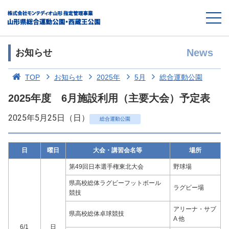
News
お知らせ
TOP
お知らせ
2025年
5月
総合運動公園
2025年度 6月施設利用（主要大会）予定表
2025年5月25日（日）
総合運動公園
日
曜日
大会・講習会名等
場所
第49回日本選手権東北大会
野球場
県高校総体ラグビーフットボール
ラグビー場
競技
アリーナ・サブ
県高校総体卓球競技
A 他
6/1
日