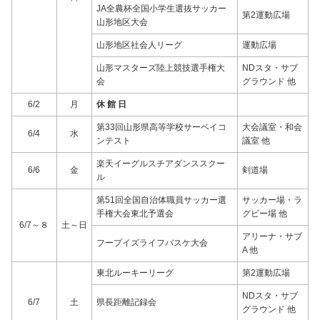
JA全農杯全国小学生選抜サッカー
第2運動広場
山形地区大会
山形地区社会人リーグ
運動広場
山形マスターズ陸上競技選手権大
NDスタ・サブ
会
グラウンド 他
6/2
月
休 館 日
第33回山形県高等学校サーベイコ
大会議室・和会
6/4
水
ンテスト
議室 他
楽天イーグルスチアダンススクー
6/6
金
剣道場
ル
第51回全国自治体職員サッカー選
サッカー場・ラ
手権大会東北予選会
グビー場 他
6/7～８
土～日
アリーナ・サブ
フープイズライフバスケ大会
A 他
東北ルーキーリーグ
第2運動広場
NDスタ・サブ
6/7
土
県長距離記録会
グラウンド 他