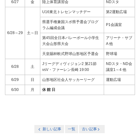
6/27
金
陸上体育講習会
NDスタ
U16東北トレセンマッチデー
第2運動広場
県選手権兼国スポ県予選会プログ
P1会議室
ラム編成会議
6/28～29
土～日
第45回全日本バレーボール小学生
アリーナ・サブ
大会山形県大会
A 他
天皇賜杯軟式野球山形地区予選会
野球場
Jリーグディヴィジョン2 第21節
NDスタ・ND会
6/28
土
vsV・ファーレン長崎 19:00
議室1～4 他
6/29
日
山形地区社会人サッカーリーグ
運動広場
6/30
月
休 館 日
新しい記事
一覧
古い記事