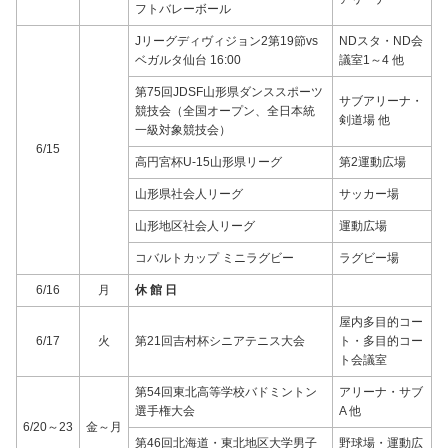
フトバレーボール
Jリーグディヴィジョン2第19節vs
NDスタ・ND会
ベガルタ仙台 16:00
議室1～4 他
第75回JDSF山形県ダンススポーツ
サブアリーナ・
競技会（全国オープン、全日本統
剣道場 他
一級対象競技会）
6/15
高円宮杯U-15山形県リーグ
第2運動広場
山形県社会人リーグ
サッカー場
山形地区社会人リーグ
運動広場
コバルトカップ ミニラグビー
ラグビー場
6/16
月
休 館 日
屋内多目的コー
6/17
火
第21回吉村杯シニアテニス大会
ト・多目的コー
ト会議室
第54回東北高等学校バドミントン
アリーナ・サブ
選手権大会
A 他
6/20～23
金～月
第46回北海道・東北地区大学男子
野球場・運動広