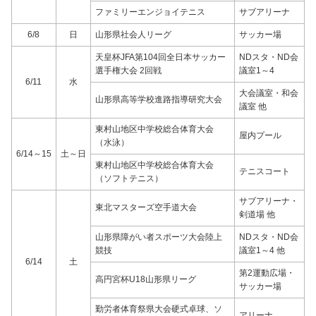
ファミリーエンジョイテニス
サブアリーナ
6/8
日
山形県社会人リーグ
サッカー場
天皇杯JFA第104回全日本サッカー
NDスタ・ND会
選手権大会 2回戦
議室1～4
6/11
水
大会議室・和会
山形県高等学校進路指導研究大会
議室 他
東村山地区中学校総合体育大会
屋内プール
（水泳）
6/14～15
土～日
東村山地区中学校総合体育大会
テニスコート
（ソフトテニス）
サブアリーナ・
東北マスターズ空手道大会
剣道場 他
山形県障がい者スポーツ大会陸上
NDスタ・ND会
競技
議室1～4 他
6/14
土
第2運動広場・
高円宮杯U18山形県リーグ
サッカー場
勤労者体育祭県大会硬式卓球、ソ
アリーナ