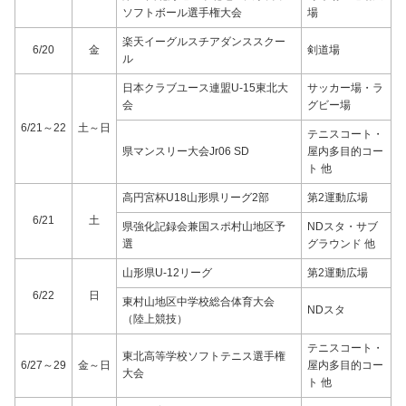
ソフトボール選手権大会
場
楽天イーグルスチアダンススクー
6/20
金
剣道場
ル
日本クラブユース連盟U-15東北大
サッカー場・ラ
会
グビー場
6/21～22
土～日
テニスコート・
県マンスリー大会Jr06 SD
屋内多目的コー
ト 他
高円宮杯U18山形県リーグ2部
第2運動広場
6/21
土
県強化記録会兼国スポ村山地区予
NDスタ・サブ
選
グラウンド 他
山形県U-12リーグ
第2運動広場
6/22
日
東村山地区中学校総合体育大会
NDスタ
（陸上競技）
テニスコート・
東北高等学校ソフトテニス選手権
6/27～29
金～日
屋内多目的コー
大会
ト 他