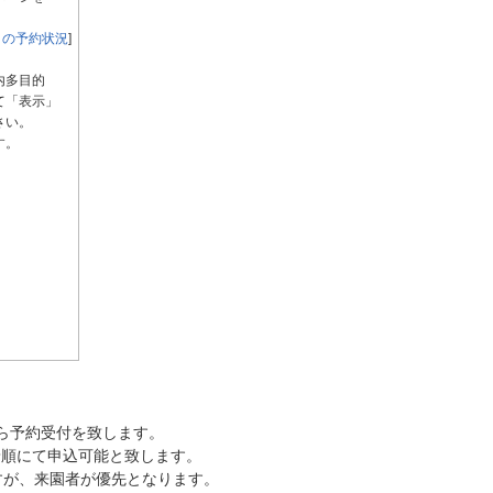
月の予約状況
]
内多目的
て「表示」
さい。
す。
ら予約受付を致します。
着順にて申込可能と致します。
すが、来園者が優先となります。