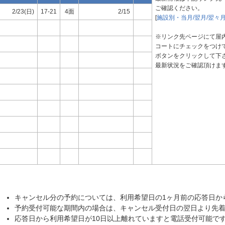
ご確認ください。
2/23(日)
17-21
4面
2/15
[
施設別・当月/翌月/翌々
※リンク先ページにて屋
コートにチェックをつけ
ボタンをクリックして下
最新状況をご確認頂けま
キャンセル分の予約については、利用希望日の1ヶ月前の応答日か
予約受付可能な期間内の場合は、キャンセル受付日の翌日より先
応答日から利用希望日が10日以上離れていますと電話受付可能で