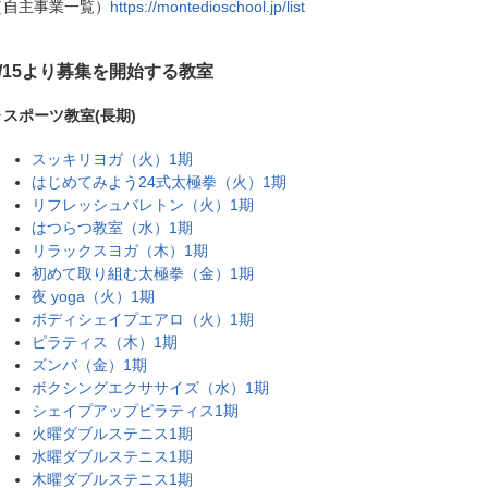
（自主事業一覧）
https://montedioschool.jp/list
3/15より募集を開始する教室
▶スポーツ教室(長期)
スッキリヨガ（火）1期
はじめてみよう24式太極拳（火）1期
リフレッシュバレトン（火）1期
はつらつ教室（水）1期
リラックスヨガ（木）1期
初めて取り組む太極拳（金）1期
夜 yoga（火）1期
ボディシェイプエアロ（火）1期
ピラティス（木）1期
ズンバ（金）1期
ボクシングエクササイズ（水）1期
シェイプアップピラティス1期
火曜ダブルステニス1期
水曜ダブルステニス1期
木曜ダブルステニス1期