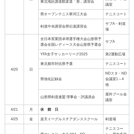
東北地区講道館柔道「形」講習会
議室
県オープンテニス寒河江大会
テニスコート
サブA・剣道
剣道中央講習会県伝達講習会
場
全日本実業団卓球選手権大会山形県予
サブA
選会全国レディース大会山形県予選会
YFA女子サッカーリーグ2025
第2運動広場
東北都市対抗県予選
テニスコート
4/20
日
NDスタ・ND
県強化記録会
会議室1～4
他
屋外プール会
山形県剣道連盟 理事会・評議員会
議室
4/21
月
休 館 日
4/25
金
楽天イーグルスチアダンススクール
剣道場
テニスコー