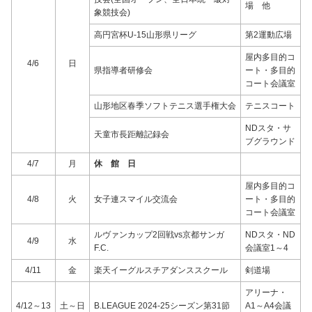
場 他
象競技会)
高円宮杯U-15山形県リーグ
第2運動広場
屋内多目的コ
4/6
日
県指導者研修会
ート・多目的
コート会議室
山形地区春季ソフトテニス選手権大会
テニスコート
NDスタ・サ
天童市長距離記録会
ブグラウンド
4/7
月
休 館 日
屋内多目的コ
4/8
火
女子連スマイル交流会
ート・多目的
コート会議室
ルヴァンカップ2回戦vs京都サンガ
NDスタ・ND
4/9
水
F.C.
会議室1～4
4/11
金
楽天イーグルスチアダンススクール
剣道場
アリーナ・
4/12～13
土～日
B.LEAGUE 2024-25シーズン第31節
A1～A4会議