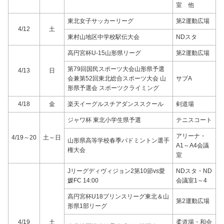
室 他
東北女子サッカーリーグ
第2運動広場
4/12
土
東村山地区中学校駅伝大会
NDスタ
高円宮杯U-15山形県リーグ
第2運動広場
第79回国民スポーツ大会山形県予選
4/13
日
会兼第52回東北総合スポーツ大会 山
サブA
形県予選会 スポーツクライミング
4/18
金
楽天イーグルスチアダンススクール
剣道場
ジャワ杯 東北小学生県予選
テニスコート
アリーナ・
4/19～20
土～日
山形県高等学校春季バドミントン選手
A1～A4会議
権大会
室
Jリーグディヴィジョン2第10節vs愛
NDスタ・ND
媛FC 14:00
会議室1～4
高円宮杯U18プリンスリーグ東北＆山
第2運動広場
形県1部リーグ
4/19
土
柔道場・和会