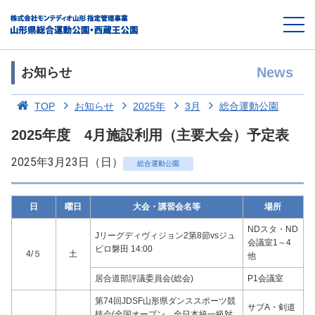
News
お知らせ
TOP
お知らせ
2025年
3月
総合運動公園
2025年度 4月施設利用（主要大会）予定表
2025年3月23日（日）
総合運動公園
日
曜日
大会・講習会名等
場所
NDスタ・ND
Jリーグディヴィジョン2第8節vsジュ
会議室1～4
ビロ磐田 14:00
4/５
土
他
居合道部評議委員会(総会)
P1会議室
第74回JDSF山形県ダンススポーツ競
サブA・剣道
技会(全国オープン、全日本統一級対