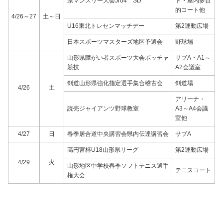
県マンスリー大会Jr04 SD
ト・屋内多目
的コート他
4/26～27
土～日
U16東北トレセンマッチデー
第2運動広場
日本スポーツマスターズ地区予選会
野球場
山形県障がい者スポーツ大会ボッチャ
サブA・A1～
競技
A2会議室
剣道山形県強化指定選手集合稽古会
剣道場
4/26
土
アリーナ・
読売ジャイアンツ野球教室
A3～A4会議
室他
4/27
日
春季居合道中央講習会県内伝達講習会
サブA
高円宮杯U18山形県リーグ
第2運動広場
4/29
火
山形地区中学校春季ソフトテニス選手
テニスコート
権大会