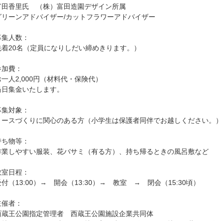
富田香里氏 （株）富田造園デザイン所属
グリーンアドバイザー/カットフラワーアドバイザー
募集人数：
先着20名（定員になりしだい締めきります。）
参加費：
お一人2,000円（材料代・保険代）
当日集金いたします。
募集対象：
リースづくりに関心のある方（小学生は保護者同伴でお越しください。
持ち物等：
作業しやすい服装、花バサミ（有る方）、持ち帰るときの風呂敷など
教室日程：
受付（13:00）→ 開会（13:30）→ 教室 → 閉会（15:30頃）
主催者：
西蔵王公園指定管理者 西蔵王公園施設企業共同体