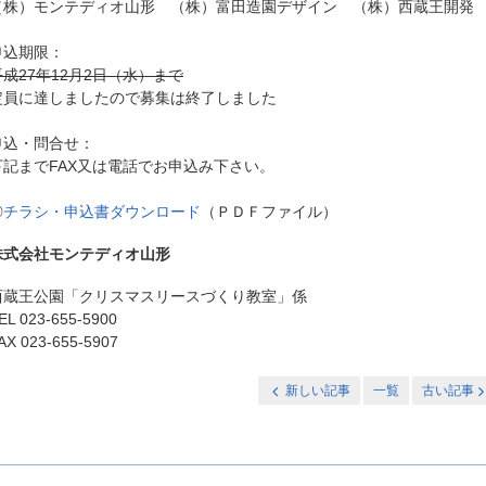
（株）モンテディオ山形 （株）富田造園デザイン （株）西蔵王開発
申込期限：
平成27年12月2日（水）まで
定員に達しましたので募集は終了しました
申込・問合せ：
下記までFAX又は電話でお申込み下さい。
◎
チラシ・申込書ダウンロード
（ＰＤＦファイル）
株式会社モンテディオ山形
西蔵王公園「クリスマスリースづくり教室」係
EL 023-655-5900
AX 023-655-5907
新しい記事
一覧
古い記事