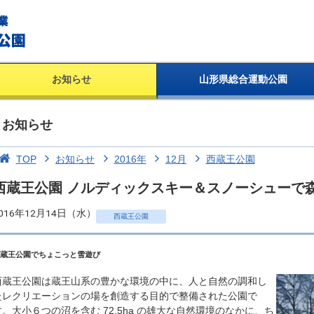
お知らせ
山形県総合運動公園
お知らせ
TOP
お知らせ
2016年
12月
西蔵王公園
西蔵王公園 ノルディックスキー＆スノーシューで
016年12月14日（水）
西蔵王公園
蔵王公園でちょこっと雪遊び
西蔵王公園は蔵王山系の豊かな環境の中に、人と自然の調和し
たレクリエーションの場を創造する目的で整備された公園で
す。大小６つの沼を含む 72.5ha の雄大な自然環境のなかに、ち