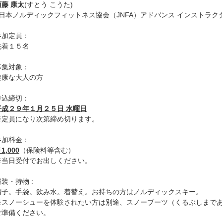
須藤 康太
(すとう こうた)
<日本ノルディックフィットネス協会（JNFA）アドバンス インストラク
参加定員：
先着１５名
募集対象：
健康な大人の方
申込締切：
平成２９年１月２５日 水曜日
※定員になり次第締め切ります。
参加料金：
1,000
（保険料等含む）
※当日受付でお出しください。
服装・持物 :
帽子。手袋。飲み水。着替え。お持ちの方はノルディックスキー。
※スノーシューを体験されたい方は別途、スノーブーツ（くるぶしまで
ご準備ください。