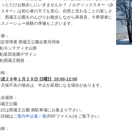
ょっとだけお散歩しにいきませんか？ ノルディックスキー（歩
くスキー）は初心者の方でも安心。自然と交わることの楽しさ
を、西蔵王公園をのんびりお散歩しながら再発見。※希望者に
はスノーシュー体験の準備もございます。
主催：
指定管理者 西蔵王公園企業共同体
(株)モンテディオ山形
(株)富田造園デザイン
(株)西蔵王開発
日時：
成２９年１月２９日 日曜日 10:00-12:00
※天候不良の場合は、中止か延期になる場合があります。
集合場所：
西蔵王公園
当日は西蔵王公園 南駐車場にお集まり下さい。
※詳細は
ご案内申込書／裏
(PDFファイル)をご覧下さい。
講師：