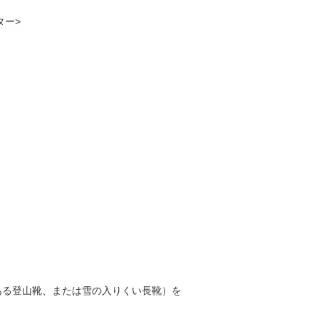
ター>
ある登山靴、または雪の入りくい長靴）を