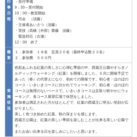
行
・受付準備
事
9：30～受付開始
日
10：00～教室開始
程
・司会 （須藤）
・主催者あいさつ（須藤）
・実技（高橋［外部］齋藤 須藤）
緊急対応（古瀬）
12：00 終了
概
１．参加者 １８名 定員２０名（最終申込数２３名）
要
２．参加費 ５００円
色彩あふれる紅葉の美しさに心弾む季節の中、西蔵王公園やすらぎノ
ルディックウォーキング（紅葉）を開催しました。５月に開催予定で
あった（春）の代替えになり、初めての開催です。初心者・ほのぼの
コース・いきいきコースに分かれてウォーキング。初心者・ほのぼの
実
コースは無理のないペースで。いきいきコースは足取り軽やかにウォ
施
ーキング。各コース展望広場で休憩をしました。
状
参加者は満足された方がほとんどで、紅葉の西蔵王に明るい笑顔が広
況
がりました。
美しく色づき始めた紅葉。秋の深まりを感じます。
西蔵王公園は、紅葉の美しい季節を楽しむことが出来る美しい公園で
す。
またお会い出来る日を楽しみにしたいと思います。