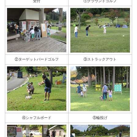
受付
①グラウンドゴルフ
②ターゲットバードゴルフ
③ストラックアウト
④シャフルボード
⑤輪投げ