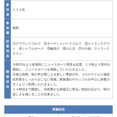
参
加
１１３名
者
参
加
無料
費
設
①グラウンドゴルフ ②ターゲットバードゴルフ ③ストラックアウ
置
ト ④シャフルボード ⑤輪投げ ⑥けん玉 ⑦その他：ストラック
用
ナイン
具
９時15分より各場所にニュースポーツ用具を設置。１０時より受付を
開始し、ニュースポーツを体験していただきました。
開
天候も快晴。秋の声が聞こえる美しい季節の中、コロナウイルス感染
催
症対策をしっかりおこない実施。家族連れやカップルを中心に多数の
状
方々よりご利用いただきました。
況
１４時頃まで開放し、自然豊かな西蔵王に明るい笑顔が広がり、秋の
楽しさを感じることが出来ました。
実施状況