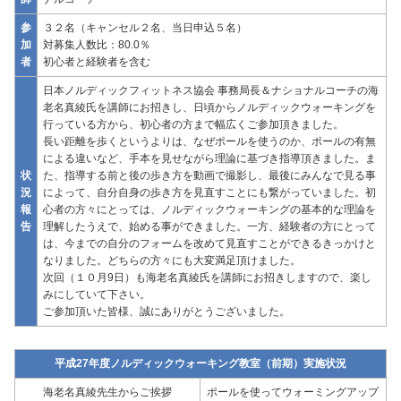
参
３２名（キャンセル２名、当日申込５名）
加
対募集人数比：80.0％
者
初心者と経験者を含む
日本ノルディックフィットネス協会 事務局長＆ナショナルコーチの海
老名真綾氏を講師にお招きし、日頃からノルディックウォーキングを
行っている方から、初心者の方まで幅広くご参加頂きました。
長い距離を歩くというよりは、なぜポールを使うのか、ポールの有無
による違いなど、手本を見せながら理論に基づき指導頂きました。ま
状
た、指導する前と後の歩き方を動画で撮影し、最後にみんなで見る事
況
によって、自分自身の歩き方を見直すことにも繋がっていました。初
報
心者の方々にとっては、ノルディックウォーキングの基本的な理論を
告
理解したうえで、始める事ができました。一方、経験者の方にとって
は、今までの自分のフォームを改めて見直すことができるきっかけと
なりました。どちらの方々にも大変満足頂けました。
次回（１０月9日）も海老名真綾氏を講師にお招きしますので、楽し
みにしていて下さい。
ご参加頂いた皆様、誠にありがとうございました。
平成27年度ノルディックウォーキング教室（前期）実施状況
海老名真綾先生からご挨拶
ポールを使ってウォーミングアップ