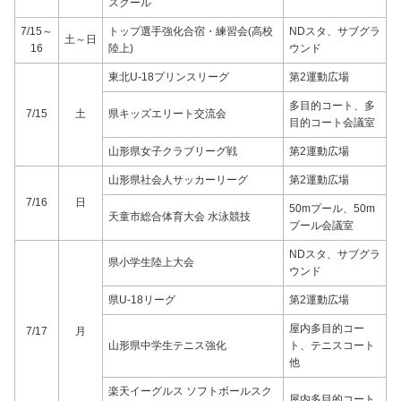
スクール
7/15～
トップ選手強化合宿・練習会(高校
NDスタ、サブグラ
土～日
16
陸上)
ウンド
東北U-18プリンスリーグ
第2運動広場
多目的コート、多
7/15
土
県キッズエリート交流会
目的コート会議室
山形県女子クラブリーグ戦
第2運動広場
山形県社会人サッカーリーグ
第2運動広場
7/16
日
50mプール、50m
天童市総合体育大会 水泳競技
プール会議室
NDスタ、サブグラ
県小学生陸上大会
ウンド
県U-18リーグ
第2運動広場
屋内多目的コー
7/17
月
山形県中学生テニス強化
ト、テニスコート
他
楽天イーグルス ソフトボールスク
屋内多目的コート