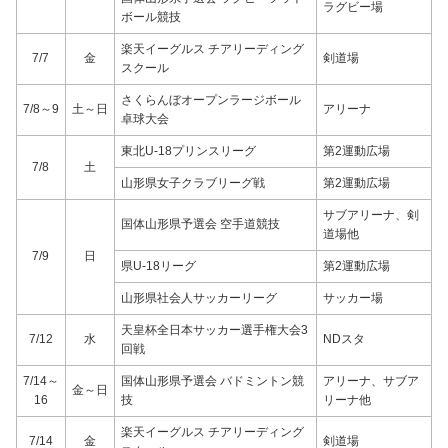
ラグビー場
ボール競技
楽天イーグルス チアリーディング
7/7
金
剣道場
スクール
さくらんぼオープンラージボール
7/8～9
土～日
アリーナ
卓球大会
東北U-18プリンスリーグ
第2運動広場
7/8
土
山形県女子クラブリーグ戦
第2運動広場
サブアリーナ、剣
国体山形県予選会 空手道競技
道場他
7/9
日
県U-18リーグ
第2運動広場
山形県社会人サッカーリーグ
サッカー場
天皇杯全日本サッカー選手権大会3
7/12
水
NDスタ
回戦
7/14～
国体山形県予選会 バドミントン競
アリーナ、サブア
金～日
16
技
リーナ他
楽天イーグルス チアリーディング
7/14
金
剣道場