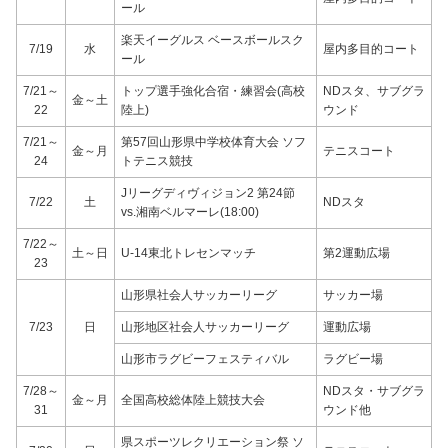
ール
楽天イーグルス ベースボールスク
7/19
水
屋内多目的コート
ール
7/21～
トップ選手強化合宿・練習会(高校
NDスタ、サブグラ
金～土
22
陸上)
ウンド
7/21～
第57回山形県中学校体育大会 ソフ
金～月
テニスコート
24
トテニス競技
Jリーグディヴィジョン2 第24節
7/22
土
NDスタ
vs.湘南ベルマーレ(18:00)
7/22～
土～日
U-14東北トレセンマッチ
第2運動広場
23
山形県社会人サッカーリーグ
サッカー場
7/23
日
山形地区社会人サッカーリーグ
運動広場
山形市ラグビーフェスティバル
ラグビー場
7/28～
NDスタ・サブグラ
金～月
全国高校総体陸上競技大会
31
ウンド他
県スポーツレクリエーション祭 ソ