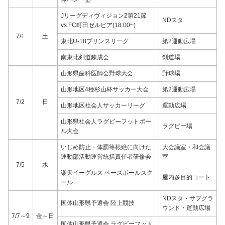
Jリーグディヴィジョン2第21節
NDスタ
vs.FC町田ゼルビア(18:00~)
7/1
土
東北U-18プリンスリーグ
第2運動広場
南東北剣道錬成会
剣道場
山形県歯科医師会野球大会
野球場
山形地区4種杉山杯サッカー大会
第2運動広場
7/2
日
山形地区社会人サッカーリーグ
運動広場
山形県社会人ラグビーフットボー
ラグビー場
ル大会
いじめ防止・体罰等根絶に向けた
大会議室・和会議
運動部活動運営統括責任者研修会
室
7/5
水
楽天イーグルス ベースボールスク
屋内多目的コート
ール
NDスタ・サブグラ
国体山形県予選会 陸上競技
ウンド・運動広場
7/7～9
金～日
国体山形県予選会 ラグビーフット