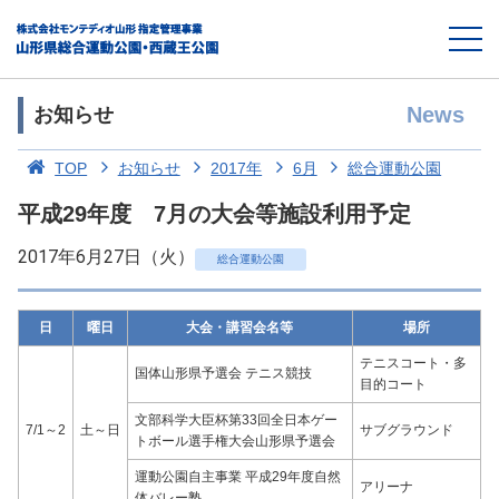
News
お知らせ
TOP
お知らせ
2017年
6月
総合運動公園
平成29年度 7月の大会等施設利用予定
2017年6月27日（火）
総合運動公園
日
曜日
大会・講習会名等
場所
テニスコート・多
国体山形県予選会 テニス競技
目的コート
文部科学大臣杯第33回全日本ゲー
7/1～2
土～日
サブグラウンド
トボール選手権大会山形県予選会
運動公園自主事業 平成29年度自然
アリーナ
体バレー塾