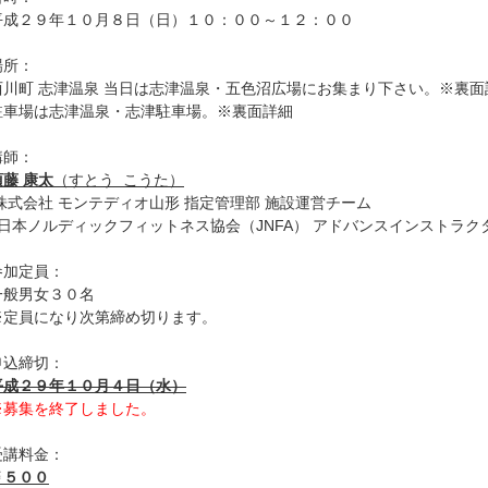
平成２９年１０月８日（日）１０：００～１２：００
場所：
西川町 志津温泉 当日は志津温泉・五色沼広場にお集まり下さい。※裏面
駐車場は志津温泉・志津駐車場。※裏面詳細
講師：
須藤 康太
（すとう こうた）
株式会社 モンテディオ山形 指定管理部 施設運営チーム
<日本ノルディックフィットネス協会（JNFA） アドバンスインストラク
参加定員：
一般男女３０名
※定員になり次第締め切ります。
申込締切：
平成２９年１０月４日（水）
※募集を終了しました。
受講料金：
￥５００