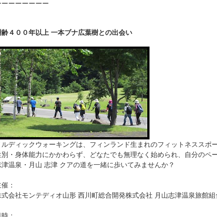
ーーーーーーーー
樹齢４００年以上 一本ブナ広葉樹との出会い
ノルディックウォーキングは、フィンランド生まれのフィットネススポ
性別・身体能力にかかわらず、どなたでも無理なく始められ、自分のペ
志津温泉・月山 志津 クアの道を一緒に歩いてみませんか？
主催：
株式会社モンテディオ山形 西川町総合開発株式会社 月山志津温泉旅館組
日時：