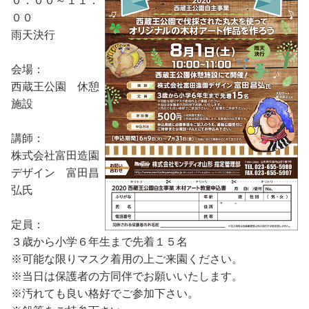
０：００～１１：
００
雨天決行
会場：
西蔵王公園 休憩
施設
講師：
株式会社富田造園
デザイン 富田昌
弘氏
定員：
３歳から小学６年生まで先着１５名
※可能な限りマスク着用の上ご来園ください。
※当日は保護者の方同伴でお願いいたします。
※汚れても良い格好でご参加下さい。