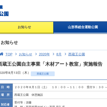
お知らせ
山形県総合運動公園
お知らせ
TOP
お知らせ
2020年
8月
西蔵王公園
西蔵王公園自主事業「木材アート教室」実施報告
020年8月13日（木）
西蔵王公園
日 時
２０２０年８月１日（土） １０：００ ～１１：００ 受付９：３０ 
場 所
西蔵王公園 休憩施設
受付等：須藤
対応者
講 師：富田造園デザイン 富田 昌弘 氏