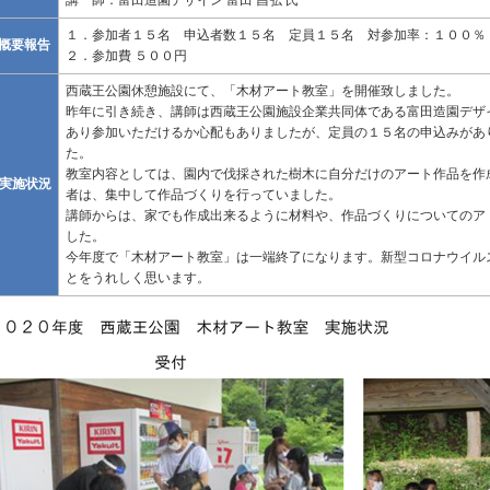
１．参加者１５名 申込者数１５名 定員１５名 対参加率：１００％
概要報告
２．参加費 ５００円
西蔵王公園休憩施設にて、「木材アート教室」を開催致しました。
昨年に引き続き、講師は西蔵王公園施設企業共同体である富田造園デザ
あり参加いただけるか心配もありましたが、定員の１５名の申込みがあ
た。
教室内容としては、園内で伐採された樹木に自分だけのアート作品を作
実施状況
者は、集中して作品づくりを行っていました。
講師からは、家でも作成出来るように材料や、作品づくりについてのア
した。
今年度で「木材アート教室」は一端終了になります。新型コロナウイル
とをうれしく思います。