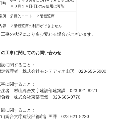
令和３年３月８日(月)～３月１８日(木)
日時
※３月１４日(日)のみ使用は可能
場所
多目的コート ２階観覧席
内容
２階観覧席の利用ができません
※工事の状況により多少変わる場合がございます。
この工事に関してのお問い合わせ
施設に関すること：
指定管理者 株式会社モンテディオ山形 023-655-5900
工事に関すること：
発注者 村山総合支庁建設部建築課 023-621-8271
負者 株式会社東部電気 023-686-9770
公園に関すること：
村山総合支庁建設部都市計画課 023-621-8220