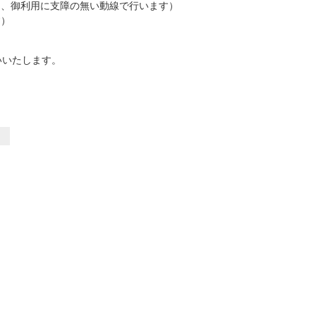
し、御利用に支障の無い動線で行います）
す）
いいたします。