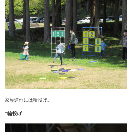
家族連れには輪投げ。
□輪投げ