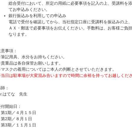
総合受付において、所定の用紙に必要事項を記入の上、受講料を
てお申込みください。
銀行振込みを利用しての申込み
電話で受付を確認してから、当社指定口座に受講料を振込みの上
ＡＸ・郵送で必要事項をお伝えください。手数料は、お客様ご負
なります。
注意事項：
※筆記用具、水分をお持ちください。
※貴重品は各自保管お願いします。
※マスクの着用についてはご本人の判断とさせていただきます。
※当日は駐車場が大変混み合いますので時間に余裕を持ってお越しくだ
講師：
Mr.はてな 先生
受付開始日：
・第1期／４月１５日
・第2期／８月１日
・第3期／１１月１日