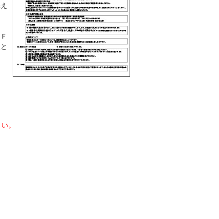
添え
、Ｆ
担と
さい。