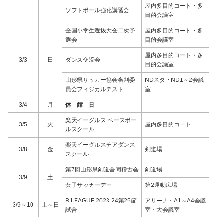
屋内多目的コート・多
ソフトボール強化講習会
目的会議室
全国小学生選抜大会二次予
屋内多目的コート・多
選会
目的会議室
屋内多目的コート・多
3/3
日
ダンス交流会
目的会議室
山形県サッカー協会審判委
NDスタ・ND1～2会議
員会フィジカルテスト
室
3/4
月
休 館 日
楽天イーグルス ベースボー
3/5
火
屋内多目的コート
ルスクール
楽天イーグルスチアダンス
3/8
金
剣道場
スクール
第7回山形県剣道合同稽古会
剣道場
3/9
土
女子サッカーデー
第2運動広場
B.LEAGUE 2023-24第25節
アリーナ・A1～A4会議
3/9～10
土～日
試合
室・大会議室