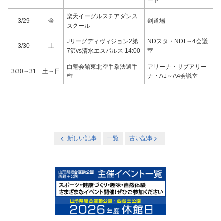
ート
楽天イーグルスチアダンス
3/29
金
剣道場
スクール
Jリーグディヴィジョン2第
NDスタ・ND1～4会議
3/30
土
7節vs清水エスパルス 14:00
室
白蓮会館東北空手拳法選手
アリーナ・サブアリー
3/30～31
土～日
権
ナ・A1～A4会議室
新しい記事
一覧
古い記事