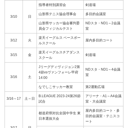
指導者特別講習会
剣道場
山形県テニス協会理事会
多目的会議室
3/10
日
山形県サッカー協会審判委
NDスタ・ND1～2会議
員会フィジカルテスト
室
楽天イーグルス ベースボー
3/12
火
屋内多目的コート
ルスクール
楽天イーグルスチアダンス
3/15
金
剣道場
スクール
Jリーグディヴィジョン2第
NDスタ・ND1～4会議
4節vsヴァンフォーレ甲府
室
3/16
土
14:00
なでしこサッカー教室
第2運動広場
B.LEAGUE 2023-24第26節
アリーナ・A1～A4会議
3/16～17
土～日
試合
室・大会議室
屋内多目的コート・多
都道府県対抗全国中学生 東
目的会議室・テニスコ
日本選抜大会
ート
3/17
日