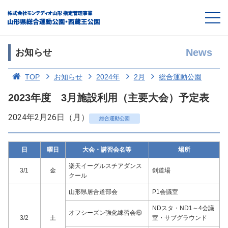
News
お知らせ
TOP
お知らせ
2024年
2月
総合運動公園
2023年度 3月施設利用（主要大会）予定表
2024年2月26日（月）
総合運動公園
日
曜日
大会・講習会名等
場所
楽天イーグルスチアダンス
3/1
金
剣道場
クール
山形県居合道部会
P1会議室
NDスタ・ND1～4会議
オフシーズン強化練習会⑥
3/2
土
室・サブグラウンド