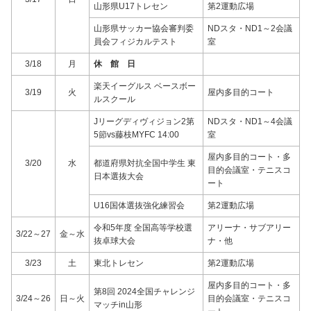
山形県U17トレセン
第2運動広場
山形県サッカー協会審判委
NDスタ・ND1～2会議
員会フィジカルテスト
室
3/18
月
休 館 日
楽天イーグルス ベースボー
3/19
火
屋内多目的コート
ルスクール
Jリーグディヴィジョン2第
NDスタ・ND1～4会議
5節vs藤枝MYFC 14:00
室
屋内多目的コート・多
3/20
水
都道府県対抗全国中学生 東
目的会議室・テニスコ
日本選抜大会
ート
U16国体選抜強化練習会
第2運動広場
令和5年度 全国高等学校選
アリーナ・サブアリー
3/22～27
金～水
抜卓球大会
ナ・他
3/23
土
東北トレセン
第2運動広場
屋内多目的コート・多
第8回 2024全国チャレンジ
3/24～26
日～火
目的会議室・テニスコ
マッチin山形