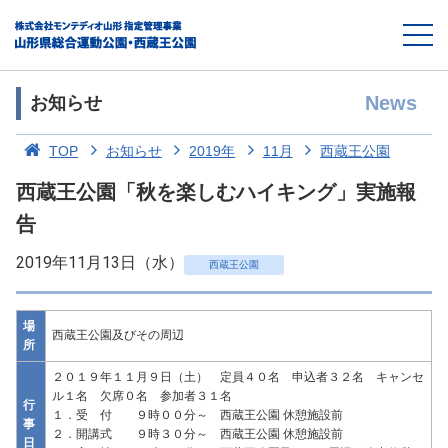
News
お知らせ
TOP
お知らせ
2019年
11月
西蔵王公園
西蔵王公園「秋を楽しむハイキング」実施報
告
2019年11月13日（水）
西蔵王公園
場
西蔵王公園及びその周辺
所
２０１９年１１月９日（土） 定員４０名 申込者３２名 キャンセ
ル１名 欠席０名 参加者３１名
行
１．受 付 ９時００分～ 西蔵王公園 休憩施設前
事
２．開講式 ９時３０分～ 西蔵王公園 休憩施設前
日