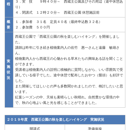
３．実 技 ９時４０分～ 西蔵王公園及びその周辺（途中休憩あ
程
り）
４．閉講式 １２時２０分～ 西蔵王公園 休憩施設前
概
１．参加者 ３１名 定員４０名（最終申込数３２名）
要
２．参加費 ５００円
西蔵王公園で「西蔵王公園の秋を楽しむハイキング」を開催しまし
た。
講師は昨年に引き続き植物案内人の佐竹 惠一さんと遠藤 敏雄さ
ん。
植物案内人から西蔵王の心魅かれる草木たちの興味ある話を聞くこと
実
ができます。
施
受講者は植物案内人の説明に積極的に質問しながら、いい雰囲気で受
状
講している様子でした。途中休憩で配布したおやつ（饅頭）も好評で
況
した。
また開催してほしいとの声も多数聞かれましたので、検討したいと思
います。
紅葉シーズンの中、天候も素晴らしい秋晴れ。自然豊かな環境の中
で、秋の心地よい風と光を感じることができました。
２０１９年度 西蔵王公園の秋を楽しむハイキング 実施状況
開講式
準備体操