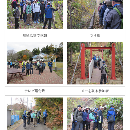
展望広場で休憩
つり橋
テレビ塔付近
メモを取る参加者