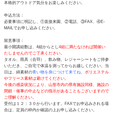
本格的アウトドア気分をお楽しみください。
申込方法：
必要事項に明記し、①直接来園、②電話、③FAX、④E-
MAILでお申し込みください。
留意事項：
最小開講組数は、4組からとし
4組に満たなければ開催い
たしませんのでご了承ください。
タオル、雨具（合羽）、飲み物、レジャーシートをご持参
いただき、ご自宅で体温を測ってからお越しください。当
日は、綿素材の
青い物を身につけて来てね。
ポリエステル
やフリース素材は避けてください。
今後の感染状況により、山形市内の県有施設同様、施設の
閉鎖・催事の中止などの指示があることもございますので
ご理解ください。
受付は１２：３０から行います。FAXでお申込みされる場
合は、定員の枠内か確認の上お申し込みください。