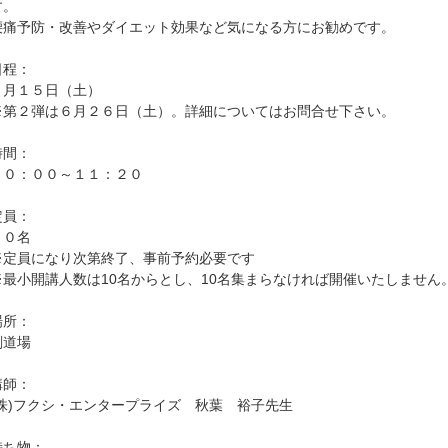
す。
腰痛予防・改善やダイエット効果など気になる方にお勧めです。
日程：
５月１５日（土）
※第２弾は６月２６日（土）。詳細についてはお問合せ下さい。
時間：
１０：００～１１：２０
定員：
３０名
※定員になり次第終了、事前予約必要です
※最小開講人数は10名からとし、10名集まらなければ開催いたしません
場所：
剣道場
講師：
(株)フクシ・エンタープライズ 秋葉 裕子先生
持ち物：