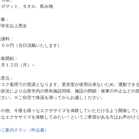
ヨガマット、タオル、飲み物
対象：
中学生以上男女
受講料：
８００円（当日頂戴いたします）
募集開始：
４月１２日（月）～
注意点：
マスク着用での受講となります。更衣室が使用出来ないため、運動でき
染状況により山形市内の県有施設同様、施設の閉鎖・催事の中止などの
ださい。※ご自宅で体温を測ってからお越しください。
その他、今後も様々なエクササイズを体験していただけるよう開催して
んなエクササイズを体験してみたい！というご希望がある方はお声がけ
◎ご案内チラシ（申込書）