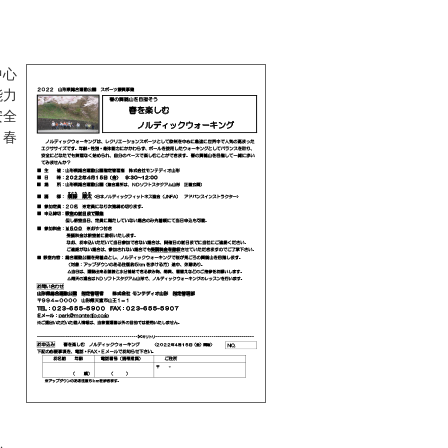
中心
能力
安全
。春
）