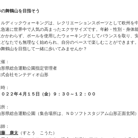
春の舞鶴山を目指そう
ノルディックウォーキングは、レクリエーションスポーツとして欧州を
に急速に世界中で人気の高まったエクササイズです。年齢・性別・身体
にかかわらず、ポールを使用したウォーキングとしてバランスを取り、
にどなたでも無理なく始められ、自分のペースで楽しむことができます
の舞鶴山を目指して一緒に歩いてみませんか？
主催：
山形県総合運動公園指定管理者
株式会社モンテディオ山形
日時：
２０２２年４月１５日（金）９：３０～１２：００
場所：
山形県総合運動公園（集合場所は、ＮＤソフトスタジアム山形正面玄関
講師：
須藤 康太
（すとう こうた）