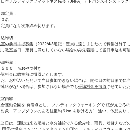
＜日本ノルディックフィットネス協会（JNFA）アドバンスインストラク
参加定員：
２０名
※定員になり次第締め切ります。
申込締切：
教室の前日まで募集
（2022/4/3追記・定員に達しましたので募集は終了
但し教室当日、定員に満たしていない場合のみ先着順にて当日申込も可
参加料金：
￥５００
※おやつ付き
受講料金は教室前に徴収いたします。
なお、お申込いただいて当日参加できない場合は、開催日の前日までに
ご連絡がない場合は、参加されない場合でも
受講料金を徴収
させていた
教室内容：
総合運動公園を 発着点とし、 ノルディックウォーキングで 桜が見ごろ
（対象：アップダウンのある往復約５km を歩ける方） 途中、休憩あり 
△当日は、運動出来る服装と水分補給できる飲み物、雨具、着替えなど
△ 雨天の場合は NDソフトスタジアム山形で、ノルディックウォーキン