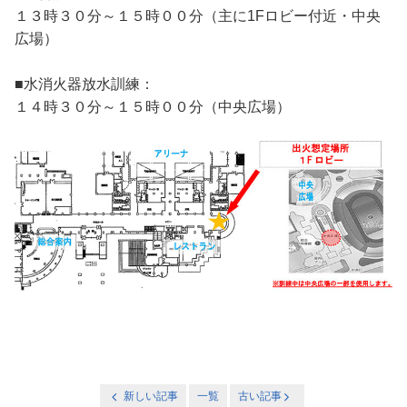
１３時３０分～１５時００分（主に1Fロビー付近・中央
広場）
■水消火器放水訓練：
１４時３０分～１５時００分（中央広場）
新しい記事
一覧
古い記事