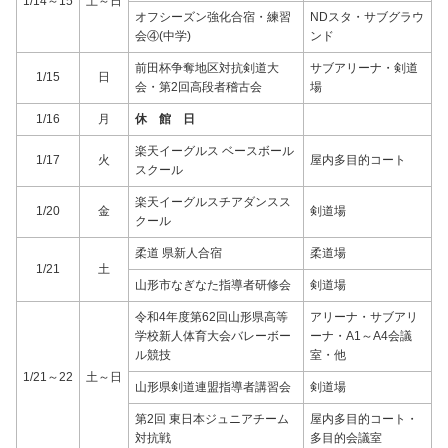
1/14～15
土～日
オフシーズン強化合宿・練習
NDスタ・サブグラウ
会④(中学)
ンド
前田杯争奪地区対抗剣道大
サブアリーナ・剣道
1/15
日
会・第2回高段者稽古会
場
1/16
月
休 館 日
楽天イーグルス ベースボール
1/17
火
屋内多目的コート
スクール
楽天イーグルスチアダンスス
1/20
金
剣道場
クール
柔道 県新人合宿
柔道場
1/21
土
山形市なぎなた指導者研修会
剣道場
令和4年度第62回山形県高等
アリーナ・サブアリ
学校新人体育大会バレーボー
ーナ・A1～A4会議
ル競技
室・他
1/21～22
土～日
山形県剣道連盟指導者講習会
剣道場
第2回 東日本ジュニアチーム
屋内多目的コート・
対抗戦
多目的会議室