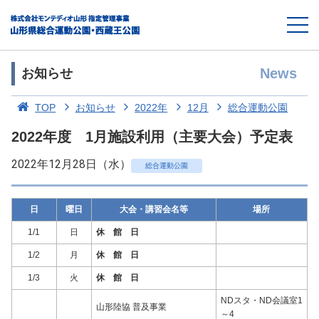
News
お知らせ
TOP
お知らせ
2022年
12月
総合運動公園
2022年度 1月施設利用（主要大会）予定表
2022年12月28日（水）
総合運動公園
日
曜日
大会・講習会名等
場所
1/1
日
休 館 日
1/2
月
休 館 日
1/3
火
休 館 日
NDスタ・ND会議室1
山形陸協 普及事業
～4