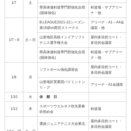
1/7
土
県高体連剣道専門部強化合宿
剣道場・サブアリー
(国体強化)
ナ・他
B.LEAGUE2021-22シーズン
アリーナ・A1～A4会
第16節vs西宮ストークス
議室・他
山形地区高校インドアソフト
屋内多目的コート・
1/7～8
土～日
テニス選手権大会
多目的会議室
県高体連剣道専門部強化合宿
剣道場・サブアリー
(国体強化)
ナ・他
屋内多目的コート・
ソフトボール強化講習会
多目的会議室
1/9
月
山形地区実業団バドミントン
アリーナ・A1会議室
リ－グ
1/10
火
休 館 日
スポーツウエルネス吹矢新春
1/12
木
剣道場
吹初め会
屋内多目的コート・
選抜ジュニアテニス大会東北
多目的会議室