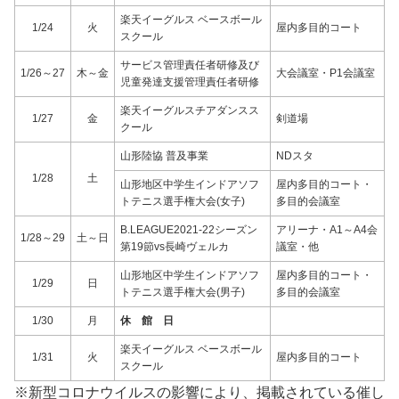
楽天イーグルス ベースボール
1/24
火
屋内多目的コート
スクール
サービス管理責任者研修及び
1/26～27
木～金
大会議室・P1会議室
児童発達支援管理責任者研修
楽天イーグルスチアダンスス
1/27
金
剣道場
クール
山形陸協 普及事業
NDスタ
1/28
土
山形地区中学生インドアソフ
屋内多目的コート・
トテニス選手権大会(女子)
多目的会議室
B.LEAGUE2021-22シーズン
アリーナ・A1～A4会
1/28～29
土～日
第19節vs長崎ヴェルカ
議室・他
山形地区中学生インドアソフ
屋内多目的コート・
1/29
日
トテニス選手権大会(男子)
多目的会議室
1/30
月
休 館 日
楽天イーグルス ベースボール
1/31
火
屋内多目的コート
スクール
※新型コロナウイルスの影響により、掲載されている催し