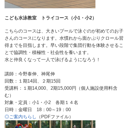
こども⽔泳教室 トライコース（小1・小2）
こちらのコースは、大きいプールで泳ぐのが初めてのお子
さんのコースになります。水慣れから面かぶりクロール習
得までを目指します。早い段階で集団行動を体験させるこ
とで協調性・積極性・社会性を養います。
水と仲良くなって一人で泳げるようになろう！
講師：今野泰伸、神尾伸
回数：１期14回、２期15回
受講料：１期14,000、2期15,000円（個人施設使用料含
む）
対象・定員：小1・小2 各期１４名
日時：金曜日 18：00～19：00
◎ご案内ちらし
（PDFファイル）