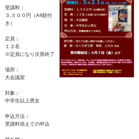
受講料：
３,５００円（A4額付
き）
定員：
１２名
※定員になり次第終了
場所：
大会議室
対象：
中学生以上男女
申込方法：
受講料添えての申込