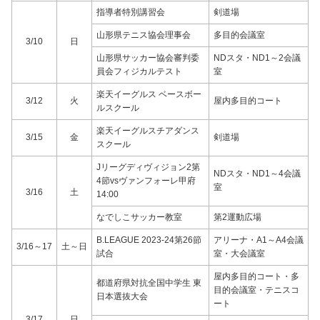
指導者特別講習会
剣道場
山形県テニス協会理事会
多目的会議室
3/10
日
山形県サッカー協会審判委
NDスタ・ND1～2会議
員会フィジカルテスト
室
楽天イーグルス ベースボー
3/12
火
屋内多目的コート
ルスクール
楽天イーグルスチアダンス
3/15
金
剣道場
スクール
Jリーグディヴィジョン2第
NDスタ・ND1～4会議
4節vsヴァンフォーレ甲府
室
3/16
土
14:00
なでしこサッカー教室
第2運動広場
B.LEAGUE 2023-24第26節
アリーナ・A1～A4会議
3/16～17
土～日
試合
室・大会議室
屋内多目的コート・多
都道府県対抗全国中学生 東
目的会議室・テニスコ
日本選抜大会
ート
3/17
日