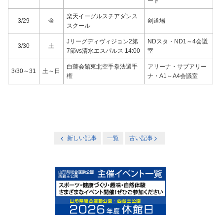
ート
楽天イーグルスチアダンス
3/29
金
剣道場
スクール
Jリーグディヴィジョン2第
NDスタ・ND1～4会議
3/30
土
7節vs清水エスパルス 14:00
室
白蓮会館東北空手拳法選手
アリーナ・サブアリー
3/30～31
土～日
権
ナ・A1～A4会議室
新しい記事
一覧
古い記事