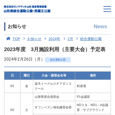
News
お知らせ
TOP
お知らせ
2024年
2月
総合運動公園
2023年度 3月施設利用（主要大会）予定表
2024年2月26日（月）
総合運動公園
日
曜日
大会・講習会名等
場所
楽天イーグルスチアダンス
3/1
金
剣道場
クール
山形県居合道部会
P1会議室
NDスタ・ND1～4会議
オフシーズン強化練習会⑥
3/2
土
室・サブグラウンド