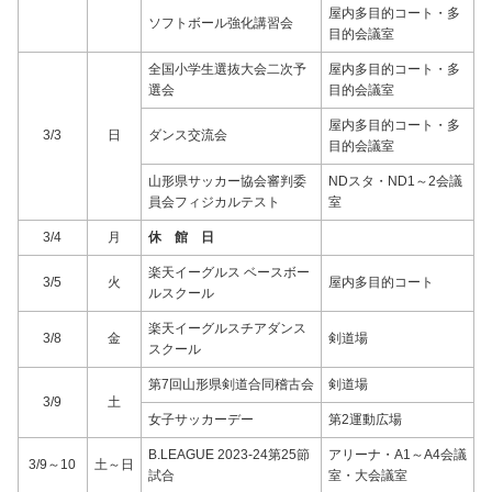
屋内多目的コート・多
ソフトボール強化講習会
目的会議室
全国小学生選抜大会二次予
屋内多目的コート・多
選会
目的会議室
屋内多目的コート・多
3/3
日
ダンス交流会
目的会議室
山形県サッカー協会審判委
NDスタ・ND1～2会議
員会フィジカルテスト
室
3/4
月
休 館 日
楽天イーグルス ベースボー
3/5
火
屋内多目的コート
ルスクール
楽天イーグルスチアダンス
3/8
金
剣道場
スクール
第7回山形県剣道合同稽古会
剣道場
3/9
土
女子サッカーデー
第2運動広場
B.LEAGUE 2023-24第25節
アリーナ・A1～A4会議
3/9～10
土～日
試合
室・大会議室