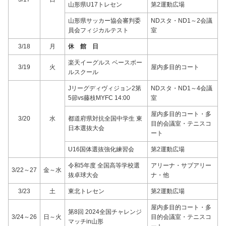
山形県U17トレセン
第2運動広場
山形県サッカー協会審判委
NDスタ・ND1～2会議
員会フィジカルテスト
室
3/18
月
休 館 日
楽天イーグルス ベースボー
3/19
火
屋内多目的コート
ルスクール
Jリーグディヴィジョン2第
NDスタ・ND1～4会議
5節vs藤枝MYFC 14:00
室
屋内多目的コート・多
3/20
水
都道府県対抗全国中学生 東
目的会議室・テニスコ
日本選抜大会
ート
U16国体選抜強化練習会
第2運動広場
令和5年度 全国高等学校選
アリーナ・サブアリー
3/22～27
金～水
抜卓球大会
ナ・他
3/23
土
東北トレセン
第2運動広場
屋内多目的コート・多
第8回 2024全国チャレンジ
3/24～26
日～火
目的会議室・テニスコ
マッチin山形