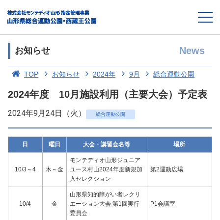
News
お知らせ
TOP
お知らせ
2024年
9月
総合運動公園
2024年度 10月施設利用（主要大会）予定表
2024年9月24日（火）
総合運動公園
日
曜日
大会・講習会名等
場所
モンテディオ山形ジュニア
10/3～4
木～金
ユース村山2024年度新規加
第2運動広場
入セレクション
山形県知的障がい者レクリ
10/4
金
エーション大会 第1回実行
P1会議室
委員会