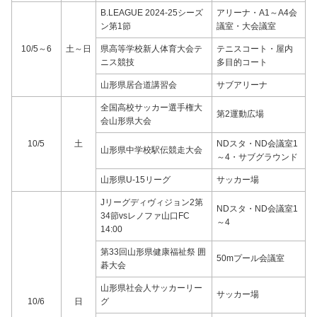
B.LEAGUE 2024-25シーズ
アリーナ・A1～A4会
ン第1節
議室・大会議室
10/5～6
土～日
県高等学校新人体育大会テ
テニスコート・屋内
ニス競技
多目的コート
山形県居合道講習会
サブアリーナ
全国高校サッカー選手権大
第2運動広場
会山形県大会
10/5
土
NDスタ・ND会議室1
山形県中学校駅伝競走大会
～4・サブグラウンド
山形県U-15リーグ
サッカー場
Jリーグディヴィジョン2第
NDスタ・ND会議室1
34節vsレノファ山口FC
～4
14:00
第33回山形県健康福祉祭 囲
50mプール会議室
碁大会
山形県社会人サッカーリー
サッカー場
10/6
日
グ