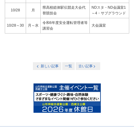
県高校総体駅伝競走大会代
NDスタ・ND会議室1
10/28
月
替競技会
～4・サブグラウンド
令和6年度安全運転管理者等
10/28～30
月～水
大会議室
講習会
新しい記事
一覧
古い記事