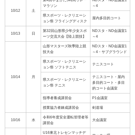
マラソン
～4
10/12
土
県スポーツ・レクリエーシ
屋内多目的コート
ョン祭 フライングディスク
第32回山形県少年少女スポ
NDスタ・ND会議室1
10/13
日
ーツ交流大会【陸上競技】
～4
山形マスターズ秋季陸上競
NDスタ・ND会議室1
技大会
～4・サブグラウンド
県スポーツ・レクリエーシ
テニスコート
ョン祭 ソフトテニス
10/14
月
テニスコート・屋内
県スポーツ・レクリエーシ
多目的コート・多目
ョン祭 テニス
的コート会議室
指導者養成講習会
P1会議室
授業協力者錬成講習会
剣道場
令和6年度安全運転管理者等
10/16
水
大会議室
講習会
U16東北トレセンマッチデ