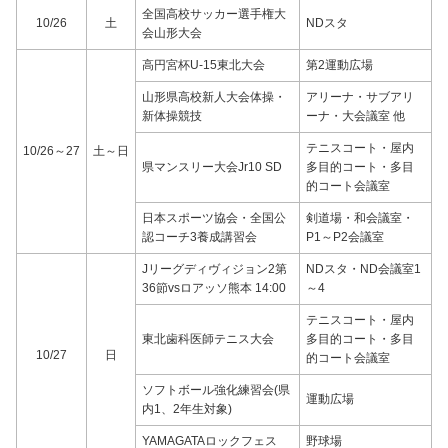
全国高校サッカー選手権大
10/26
土
NDスタ
会山形大会
高円宮杯U-15東北大会
第2運動広場
山形県高校新人大会体操・
アリーナ・サブアリ
新体操競技
ーナ・大会議室 他
テニスコート・屋内
10/26～27
土～日
県マンスリー大会Jr10 SD
多目的コート・多目
的コート会議室
日本スポーツ協会・全国公
剣道場・和会議室・
認コーチ3養成講習会
P1～P2会議室
Jリーグディヴィジョン2第
NDスタ・ND会議室1
36節vsロアッソ熊本 14:00
～4
テニスコート・屋内
東北歯科医師テニス大会
多目的コート・多目
10/27
日
的コート会議室
ソフトボール強化練習会(県
運動広場
内1、2年生対象)
YAMAGATAロックフェス
野球場