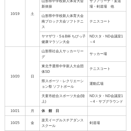
山形県中学校新人体育大会
サブアリーナ・柔道
新体操
場・剣道場 他
10/19
土
山形県中学校新人体育大会
南ブロック大会ソフトテニ
テニスコート
ス
ヤマザワ・S＆B杯 ちびっ子
NDスタ・ND会議室1
健康マラソン大会
～4
山形県社会人サッカーリー
サッカー場
グ
東北予選県中学新人大会団
テニスコート
体SD
10/20
日
県スポーツ・レクリエーシ
運動広場
ョン祭 ソフトボール
天童市総合スポーツ大会(陸
NDスタ・ND会議室1
上)
～4・サブグラウンド
10/21
月
休 館 日
楽天イーグルスチアダンス
10/25
金
剣道場
スクール