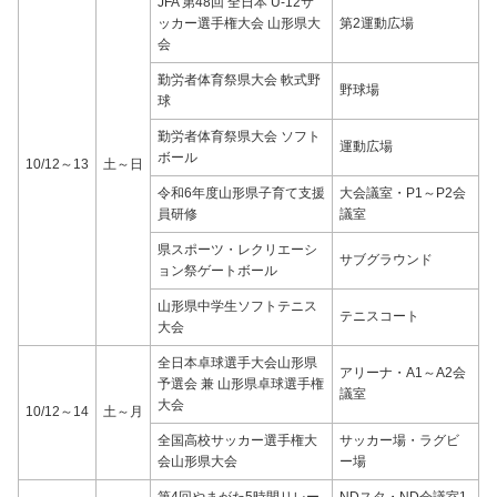
JFA 第48回 全日本 U-12サ
ッカー選手権大会 山形県大
第2運動広場
会
勤労者体育祭県大会 軟式野
野球場
球
勤労者体育祭県大会 ソフト
運動広場
ボール
10/12～13
土～日
令和6年度山形県子育て支援
大会議室・P1～P2会
員研修
議室
県スポーツ・レクリエーシ
サブグラウンド
ョン祭ゲートボール
山形県中学生ソフトテニス
テニスコート
大会
全日本卓球選手大会山形県
アリーナ・A1～A2会
予選会 兼 山形県卓球選手権
議室
大会
10/12～14
土～月
全国高校サッカー選手権大
サッカー場・ラグビ
会山形県大会
ー場
第4回やまがた5時間リレー
NDスタ・ND会議室1