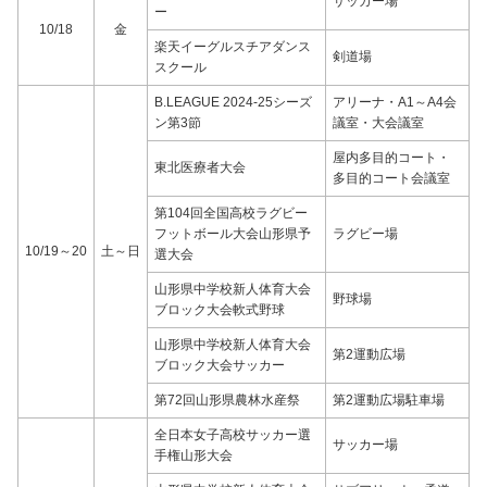
サッカー場
ー
10/18
金
楽天イーグルスチアダンス
剣道場
スクール
B.LEAGUE 2024-25シーズ
アリーナ・A1～A4会
ン第3節
議室・大会議室
屋内多目的コート・
東北医療者大会
多目的コート会議室
第104回全国高校ラグビー
フットボール大会山形県予
ラグビー場
10/19～20
土～日
選大会
山形県中学校新人体育大会
野球場
ブロック大会軟式野球
山形県中学校新人体育大会
第2運動広場
ブロック大会サッカー
第72回山形県農林水産祭
第2運動広場駐車場
全日本女子高校サッカー選
サッカー場
手権山形大会