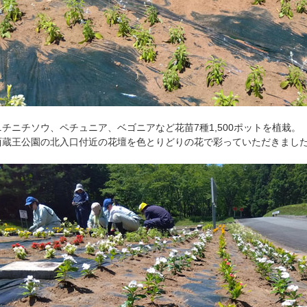
ニチニチソウ、ペチュニア、ベゴニアなど花苗7種1,500ポットを植栽。
西蔵王公園の北入口付近の花壇を色とりどりの花で彩っていただきまし