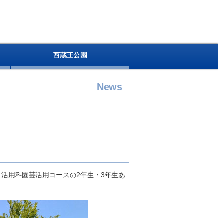
西蔵王公園
News
り活用科園芸活用コースの2年生・3年生あ