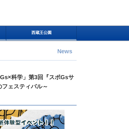
西蔵王公園
News
s×科学」第3回『スポGsサ
のフェスティバル～