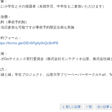
対象：
主に小学生とその保護者（未就学児、中学生もご参加いただけます）
参加費：
無料（事前予約制）
※当日参加も可能ですが事前予約限定企画も実施
予約フォーム：
ttps://forms.gle/DEn5PgAy9vQcBxfP8
主催：
スポGsサイエンス実行委員会（株式会社モンテディオ山形、株式会社縁
協力：
『縁と縁』学生プロジェクト、山形大学フリーペーパーサークルY-ai!、T
新しい記事
一覧
古い記事