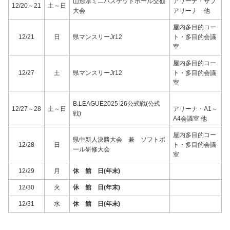
山形県ミニバスケットボール交勧
アリーナ・サブ
12/20～21
土～日
大会
アリーナ 他
屋内多目的コー
12/21
日
県マンスリーJr12
ト・多目的会議
室
屋内多目的コー
12/27
土
県マンスリーJr12
ト・多目的会議
室
B.LEAGUE2025-26公式戦(公式
12/27～28
土～日
アリーナ・A1～
戦)
A4会議室 他
屋内多目的コー
県中新人決勝大会 兼 ソフトボ
12/28
日
ト・多目的会議
ール研修大会
室
12/29
月
休 館 日(年末)
12/30
火
休 館 日(年末)
12/31
水
休 館 日(年末)