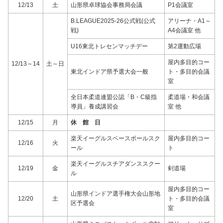
12/13
土
山形県卓球協会事務局会議
P1会議室
B.LEAGUE2025-26公式戦(公式
アリーナ・A1～
戦)
A4会議室 他
U16東北トレセンマッチデー
第2運動広場
屋内多目的コー
12/13～14
土～日
東北インドア県予選大会一般
ト・多目的会議
室
全日本柔道連盟公認「B・C級指
柔道場・和会議
導員」養成講習会
室 他
12/15
月
休 館 日
楽天イーグルスベースボールスク
屋内多目的コー
12/16
火
ール
ト
楽天イーグルスチアダンススクー
12/19
金
剣道場
ル
屋内多目的コー
山形県インドア選手権大会山形地
12/20
土
ト・多目的会議
区予選会
室