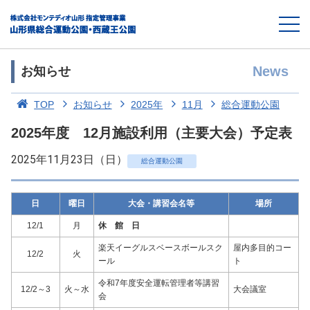
News
お知らせ
TOP
お知らせ
2025年
11月
総合運動公園
2025年度 12月施設利用（主要大会）予定表
2025年11月23日（日）
総合運動公園
日
曜日
大会・講習会名等
場所
12/1
月
休 館 日
楽天イーグルスベースボールスク
屋内多目的コー
12/2
火
ール
ト
令和7年度安全運転管理者等講習
12/2～3
火～水
大会議室
会