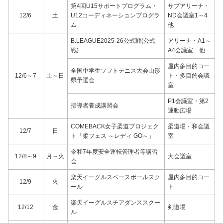
第4回U15サポートプログラム・
サブアリーナ・
12/6
土
U12コーディネーションプログラ
ND会議室1～4
ム
他
B.LEAGUE2025-26公式戦(公式
アリーナ・A1～
戦)
A4会議室 他
屋内多目的コー
全国中学生ソフトテニス大会山形
12/6～7
土～日
ト・多目的会議
県予選会
室
P1会議室・第2
指導者養成講習会
運動広場
COMEBACK女子柔道プロジェク
柔道場・和会議
12/7
日
ト「柔フェス ～レディ GO～」
室
令和7年度安全運転管理者等講習
12/8～9
月～火
大会議室
会
楽天イーグルスベースボールスク
屋内多目的コー
12/9
火
ール
ト
楽天イーグルスチアダンススクー
12/12
金
剣道場
ル