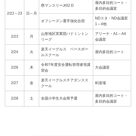
屋内多目的コート・
県マンスリーJr02 D
多目的会議室
2/22～23
日～月
NDスタ・ND会議室
オフシーズン選手強化合宿
1～4他
山形地区実業団バドミントン
アリーナ・A1～A4
2/23
月
リーグ
会議室
楽天イーグルス ベースボー
2/24
火
屋内多目的コート
ルスクール
令和7年度安全運転管理者等講
2/26
木
大会議室
習会
楽天イーグルスチアダンスス
2/27
金
剣道場
クール
屋内多目的コート・
2/28
土
全国小学生大会県予選
多目的会議室