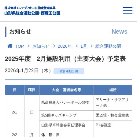
News
お知らせ
TOP
お知らせ
2026年
1月
総合運動公園
2025年度 2月施設利用（主要大会）予定表
2026年1月22日（木）
総合運動公園
日
曜日
大会・講習会名等
場所
アリーナ・サブアリ
県高校新人バレーボール競技
ーナ他
2/1
日
第5回キッズキャンプ
柔道場・和会議室他
山形県卓球協会常任理事会
P1会議室
2/2
月
休 館 日