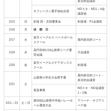
多目的会議室
NDスタ・ND1～4会
オフシーズン選手強化合宿
議室他
2/15
日
剣道 四・五段審査会
剣道場・P1会議室
2/16
月
休 館 日
楽天イーグルス ベースボール
2/17
火
屋内多目的コート
スクール
高円宮杯U18山形県リーグ運
2/18
水
大会議室
営会議
楽天イーグルスチアダンスス
2/20
金
剣道場
クール
屋内多目的コート・
山形県小学生大会県予選
多目的会議室
2/21
土
NDスタ・ND会議室
普及事業
1～2他
第56回山形県中学校バレーボ
アリーナ・サブアリ
2/21～22
土～日
ール選抜大会
ーナ他