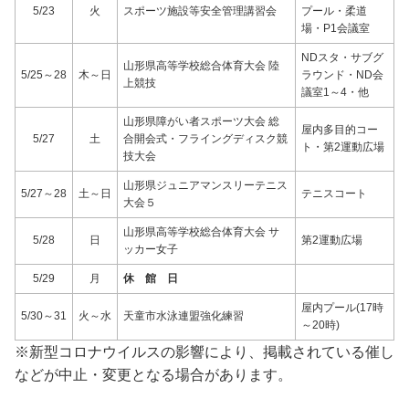
5/23
火
スポーツ施設等安全管理講習会
プール・柔道
場・P1会議室
NDスタ・サブグ
山形県高等学校総合体育大会 陸
5/25～28
木～日
ラウンド・ND会
上競技
議室1～4・他
山形県障がい者スポーツ大会 総
屋内多目的コー
5/27
土
合開会式・フライングディスク競
ト・第2運動広場
技大会
山形県ジュニアマンスリーテニス
5/27～28
土～日
テニスコート
大会５
山形県高等学校総合体育大会 サ
5/28
日
第2運動広場
ッカー女子
5/29
月
休 館 日
屋内プール(17時
5/30～31
火～水
天童市水泳連盟強化練習
～20時)
※新型コロナウイルスの影響により、掲載されている催し
などが中止・変更となる場合があります。