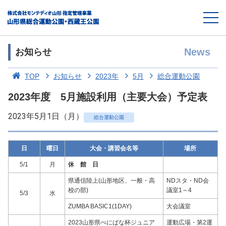
News
お知らせ
TOP
お知らせ
2023年
5月
総合運動公園
2023年度 5月施設利用（主要大会）予定表
2023年5月1日（月）
総合運動公園
日
曜日
大会・講習会名等
場所
5/1
月
休 館 日
県通信陸上(山形地区、一般・高
NDスタ・ND会
校の部)
議室1～4
5/3
水
ZUMBA BASIC1(1DAY)
大会議室
2023山形県べにばな杯ジュニア
運動広場・第2運