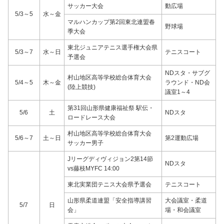
サッカー大会
動広場
5/3～5
水～金
マルハンカップ第2回東北連盟春
野球場
季大会
東北ジュニアテニス選手権大会県
5/3～7
水～日
テニスコート
予選会
NDスタ・サブグ
村山地区高等学校総合体育大会
5/4～5
木～金
ラウンド・ND会
(陸上競技)
議室1～4
第31回山形県健康福祉祭 駅伝・
5/6
土
NDスタ
ロードレース大会
村山地区高等学校総合体育大会
5/6～7
土～日
第2運動広場
サッカー男子
Jリーグディヴィジョン2第14節
NDスタ
vs藤枝MYFC 14:00
東北実業団テニス大会県予選会
テニスコート
山形県柔道連盟「安全指導講習
大会議室・柔道
5/7
日
会」
場・和会議室