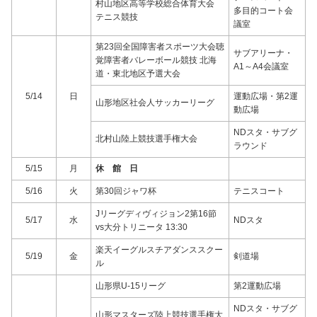
村山地区高等学校総合体育大会
多目的コート会
テニス競技
議室
第23回全国障害者スポーツ大会聴
サブアリーナ・
覚障害者バレーボール競技 北海
A1～A4会議室
道・東北地区予選大会
5/14
日
運動広場・第2運
山形地区社会人サッカーリーグ
動広場
NDスタ・サブグ
北村山陸上競技選手権大会
ラウンド
5/15
月
休 館 日
5/16
火
第30回ジャワ杯
テニスコート
Jリーグディヴィジョン2第16節
5/17
水
NDスタ
vs大分トリニータ 13:30
楽天イーグルスチアダンススクー
5/19
金
剣道場
ル
山形県U-15リーグ
第2運動広場
NDスタ・サブグ
山形マスターズ陸上競技選手権大