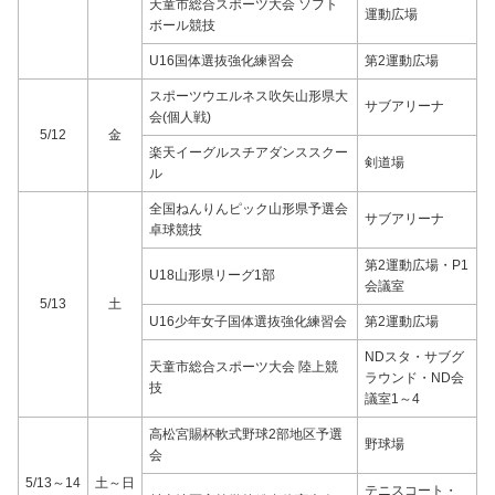
天童市総合スポーツ大会 ソフト
運動広場
ボール競技
U16国体選抜強化練習会
第2運動広場
スポーツウエルネス吹矢山形県大
サブアリーナ
会(個人戦)
5/12
金
楽天イーグルスチアダンススクー
剣道場
ル
全国ねんりんピック山形県予選会
サブアリーナ
卓球競技
第2運動広場・P1
U18山形県リーグ1部
会議室
5/13
土
U16少年女子国体選抜強化練習会
第2運動広場
NDスタ・サブグ
天童市総合スポーツ大会 陸上競
ラウンド・ND会
技
議室1～4
高松宮賜杯軟式野球2部地区予選
野球場
会
5/13～14
土～日
テニスコート・