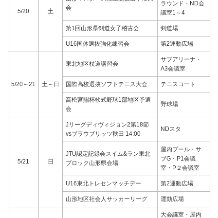
ラウンド・ND会
会
5/20
土
議室1～4
第1回山形県剣道女子稽古会
剣道場
U16国体選抜強化練習会
第2運動広場
サブアリーナ・
東北地区杖道講習会
A3会議室
5/20～21
土～日
国際高校選抜ソフトテニス大会
テニスコート
高松宮賜杯軟式野球1部地区予選
野球場
会
Jリーグディヴィジョン2第18節
NDスタ
vsブラウブリッツ秋田 14:00
屋内プール・サ
JTU認定記録会スイム&ラン東北
ブG・P1会議
5/21
日
ブロック山形県会場
室・P２会議室
U16東北トレセンマッチデー
第2運動広場
山形地区社会人サッカーリーグ
運動広場
大会議室・屋内