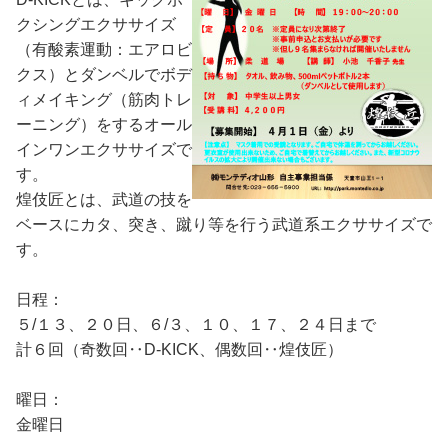
クシングエクササイズ
（有酸素運動：エアロビ
クス）とダンベルでボデ
ィメイキング（筋肉トレ
ーニング）をするオール
インワンエクササイズで
す。
煌伎匠とは、武道の技を
ベースにカタ、突き、蹴り等を行う武道系エクササイズで
す。
日程：
５/１３、２０日、６/３、１０、１７、２４日まで
計６回（奇数回‥D-KICK、偶数回‥煌伎匠）
曜日：
金曜日