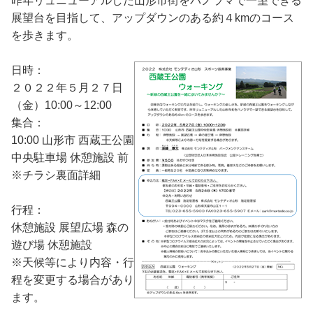
昨年リュニューアルした山形市街をパノラマで一望できる
展望台を目指して、アップダウンのある約４kmのコース
を歩きます。
日時：
２０２２年５月２７日
（金）10:00～12:00
集合：
10:00 山形市 西蔵王公園
中央駐車場 休憩施設 前
※チラシ裏面詳細
行程：
休憩施設 展望広場 森の
遊び場 休憩施設
※天候等により内容・行
程を変更する場合があり
ます。