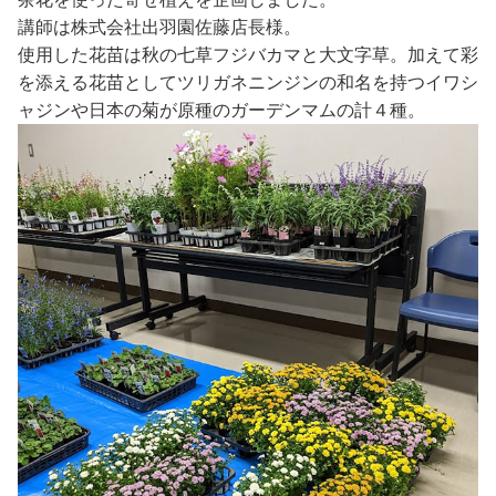
講師は株式会社出羽園佐藤店長様。
使用した花苗は秋の七草フジバカマと大文字草。加えて彩
を添える花苗としてツリガネニンジンの和名を持つイワシ
ャジンや日本の菊が原種のガーデンマムの計４種。