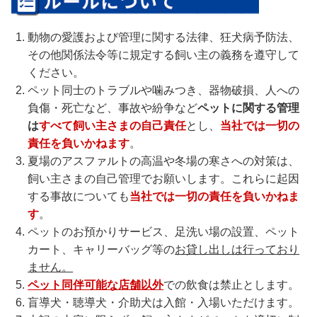
動物の愛護および管理に関する法律、狂犬病予防法、
その他関係法令等に規定する飼い主の義務を遵守して
ください。
ペット同士のトラブルや噛みつき、器物破損、人への
負傷・死亡など、事故や紛争など
ペットに関する管理
は
すべて飼い主さまの自己責任
とし、
当社では一切の
責任を負いかねます
。
夏場のアスファルトの高温や冬場の寒さへの対策は、
飼い主さまの自己管理でお願いします。これらに起因
する事故についても
当社では一切の責任を負いかねま
す
。
ペットのお預かりサービス、足洗い場の設置、ペット
カート、キャリーバッグ等の
お貸し出しは行っており
ません。
ペット同伴可能な店舗以外
での飲食は禁止とします。
盲導犬・聴導犬・介助犬は入館・入場いただけます。