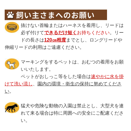
抜けない首輪またはハーネスを着用し、リードは
必ず付けて
できるだけ短く
お持ちください
。リー
ドの長さは
120㎝程度
までとし、ロングリードや
伸縮リードの利用はご遠慮ください。
マーキングをするペットは、おむつの着用をお願
いいたします。
ペットがおしっこ等をした場合は
速やかに水を掛
けて洗い流し
、
園内の環境・衛生の保持に努めてくださ
い
。
猛犬や危険な動物の入園は禁止とし、大型犬を連
れて来る場合は特に周囲への安全にご配慮くださ
い。