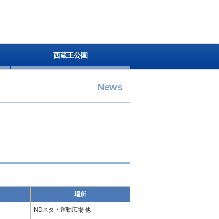
西蔵王公園
News
場所
NDスタ・運動広場 他