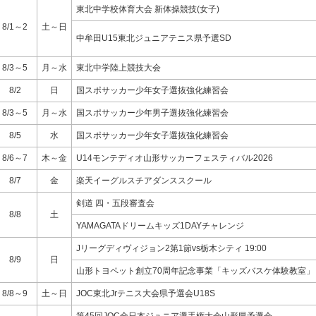
東北中学校体育大会 新体操競技(女子)
8/1～2
土～日
中牟田U15東北ジュニアテニス県予選SD
8/3～5
月～水
東北中学陸上競技大会
8/2
日
国スポサッカー少年女子選抜強化練習会
8/3～5
月～水
国スポサッカー少年男子選抜強化練習会
8/5
水
国スポサッカー少年女子選抜強化練習会
8/6～7
木～金
U14モンテディオ山形サッカーフェスティバル2026
8/7
金
楽天イーグルスチアダンススクール
剣道 四・五段審査会
8/8
土
YAMAGATAドリームキッズ1DAYチャレンジ
Jリーグディヴィジョン2第1節vs栃木シティ 19:00
8/9
日
山形トヨペット創立70周年記念事業「キッズバスケ体験教室」
8/8～9
土～日
JOC東北Jrテニス大会県予選会U18S