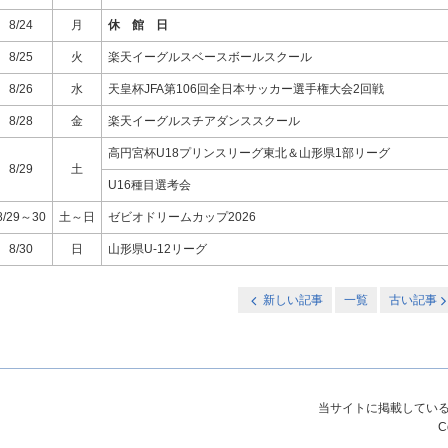
8/24
月
休 館 日
8/25
火
楽天イーグルスベースボールスクール
8/26
水
天皇杯JFA第106回全日本サッカー選手権大会2回戦
8/28
金
楽天イーグルスチアダンススクール
高円宮杯U18プリンスリーグ東北＆山形県1部リーグ
8/29
土
U16種目選考会
8/29～30
土～日
ゼビオドリームカップ2026
8/30
日
山形県U-12リーグ
新しい記事
一覧
古い記事
当サイトに掲載してい
C