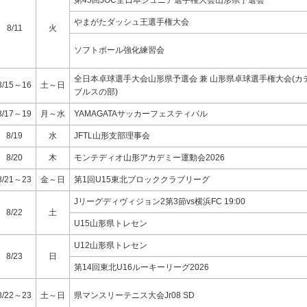
第45回JOC全日本ジュニア選手権大会山形県予選会
やまがたダッシュ王選手権大会
8/11
火
ソフトボール強化練習会
全日本卓球選手大会山形県予選会 兼 山形県卓球選手権大会(カ
8/15～16
土～日
ブルスの部)
8/17～19
月～水
YAMAGATAサッカーフェスティバル
8/19
水
JFTL山形支部理事会
8/20
木
モンテディオ山形アカデミー運動会2026
8/21～23
金～日
第1回U15東北ブロッククラブリーグ
Jリーグディヴィジョン2第3節vs横浜FC 19:00
8/22
土
U15山形県トレセン
U12山形県トレセン
8/23
日
第14回東北U16ルーキーリーグ2026
8/22～23
土～日
県マンスリーテニス大会Jr08 SD