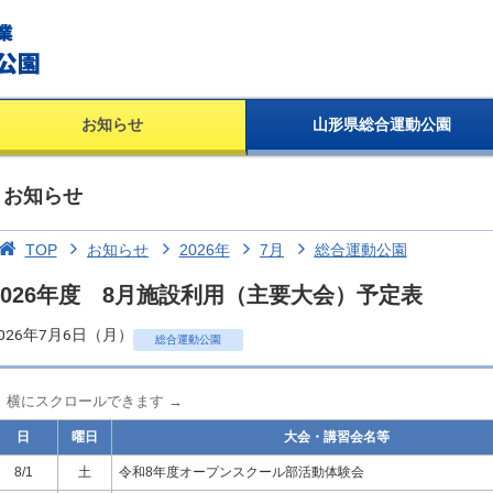
お知らせ
山形県総合運動公園
お知らせ
TOP
お知らせ
2026年
7月
総合運動公園
2026年度 8月施設利用（主要大会）予定表
026年7月6日（月）
総合運動公園
← 横にスクロールできます →
日
曜日
大会・講習会名等
8/1
土
令和8年度オープンスクール部活動体験会