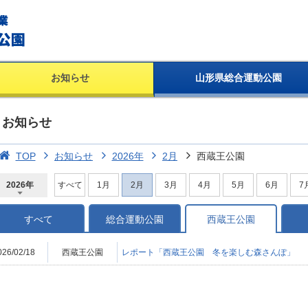
お知らせ
山形県総合運動公園
お知らせ
TOP
お知らせ
2026年
2月
西蔵王公園
2026年
すべて
1月
2月
3月
4月
5月
6月
7
2026年
2025年
2024年
2023年
2022年
2021年
2020年
2019年
2018年
2017年
2016年
2015年
2014年
すべて
総合運動公園
西蔵王公園
026/02/18
西蔵王公園
レポート「西蔵王公園 冬を楽しむ森さんぽ」